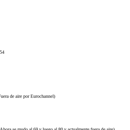
 54
Fuera de aire por Eurochannel)
(Ahora se mudo al 69 y luego al 80 y actualmente fuera de aire)