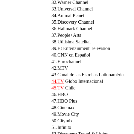
32.Warner Channel
33.Universal Channel
34.Animal Planet
35.Discovery Channel
36.Hallmark Channel
37.People+Arts
38.Utilisima Satelital
39.E! Entertainment Television
40.CNN en Español
41.Eurochannel
42.MTV
43.Canal de las Estrellas Latinoamérica
44.TV
Globo Internacional
45.TV
Chile
46.HBO
47.HBO Plus
48.Cinemax
49.Movie City
50.Citymix
51.Infinito
52.Discovery Travel & Living