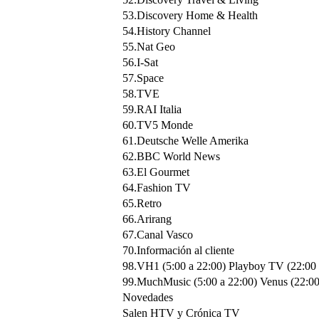
53.Discovery Home & Health
54.History Channel
55.Nat Geo
56.I-Sat
57.Space
58.TVE
59.RAI Italia
60.TV5 Monde
61.Deutsche Welle Amerika
62.BBC World News
63.El Gourmet
64.Fashion TV
65.Retro
66.Arirang
67.Canal Vasco
70.Información al cliente
98.VH1 (5:00 a 22:00) Playboy TV (22:00 
99.MuchMusic (5:00 a 22:00) Venus (22:00
Novedades
Salen HTV y Crónica TV