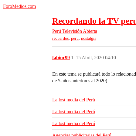
ForoMedios.com
Recordando la TV perua
Perú
Televisión Abierta
,
,
recuerdos
perú
nostalgia
fabinc99
1
15 Abril, 2020 04:10
En este tema se publicará todo lo relaciona
de 5 años anteriores al 2020).
La lost media del Perú
La lost media del Perú
La lost media del Perú
Agencias publicitarias del Perú