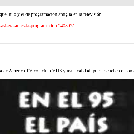
quel hilo y el de programación antigua en la televisión.
-asi-era-antes-la-programacion.540897/
da de América TV con cinta VHS y mala calidad, pues escuchen el soni