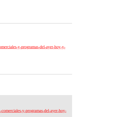
omerciales-y-programas-del-ayer-hoy-y-
s-comerciales-y-programas-del-ayer-hoy-