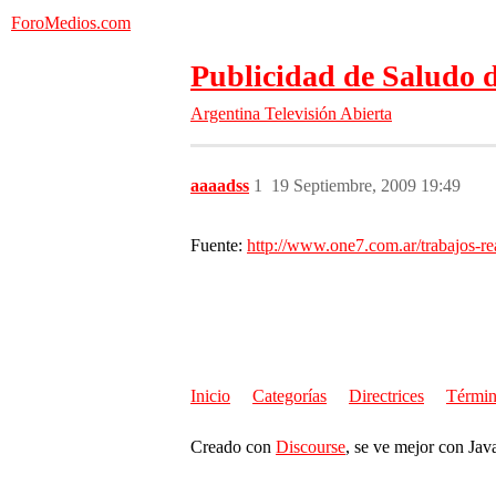
ForoMedios.com
Publicidad de Saludo d
Argentina
Televisión Abierta
aaaadss
1
19 Septiembre, 2009 19:49
Fuente:
http://www.one7.com.ar/trabajos-re
Inicio
Categorías
Directrices
Términ
Creado con
Discourse
, se ve mejor con Jav