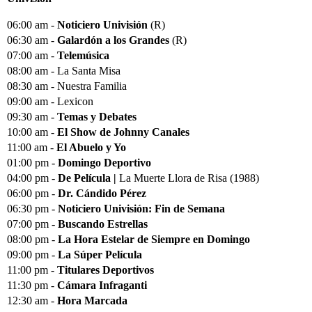
06:00 am -
Noticiero Univisión
(R)
06:30 am -
Galardón a los Grandes
(R)
07:00 am -
Telemúsica
08:00 am - La Santa Misa
08:30 am - Nuestra Familia
09:00 am - Lexicon
09:30 am -
Temas y Debates
10:00 am -
El Show de Johnny Canales
11:00 am -
El Abuelo y Yo
01:00 pm -
Domingo Deportivo
04:00 pm -
De Película |
La Muerte Llora de Risa (1988)
06:00 pm -
Dr. Cándido Pérez
06:30 pm -
Noticiero Univisión: Fin de Semana
07:00 pm -
Buscando Estrellas
08:00 pm -
La Hora Estelar de Siempre en Domingo
09:00 pm -
La Súper Película
11:00 pm -
Titulares Deportivos
11:30 pm -
Cámara Infraganti
12:30 am -
Hora Marcada