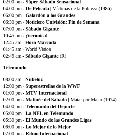
02:00 pm -
Súper Sábado Sensacional
04:00 pm -
De Película |
Víctimas de la Pobreza (1986)
06:00 pm -
Galardón a los Grandes
06:30 pm -
Noticiero Univisión: Fin de Semana
07:00 pm -
Sábado Gigante
10:45 pm -
¡Verónica!
12:45 am -
Hora Marcada
01:45 am - World Vision
02:45 am -
Sábado Gigante
(R)
Telemundo
08:00 am -
Nubeluz
12:00 pm -
Superestrellas de la WWF
01:00 pm -
MTV Internacional
02:00 pm -
Matinée del Sábado |
Matar por Matar (1974)
04:00 pm -
Telemundo del Deporte
05:00 pm -
La NFL en Telemundo
05:30 pm -
El Mundo de las Grandes Ligas
06:00 pm -
Lo Mejor de lo Mejor
07:00 pm -
Ritmo Internacional