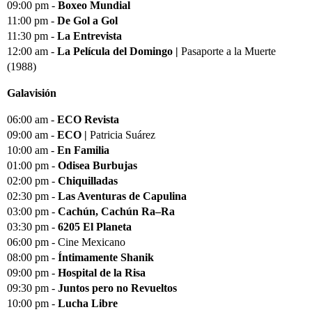
09:00 pm -
Boxeo Mundial
11:00 pm -
De Gol a Gol
11:30 pm -
La Entrevista
12:00 am -
La Película del Domingo |
Pasaporte a la Muerte
(1988)
Galavisión
06:00 am -
ECO Revista
09:00 am -
ECO |
Patricia Suárez
10:00 am -
En Familia
01:00 pm -
Odisea Burbujas
02:00 pm -
Chiquilladas
02:30 pm -
Las Aventuras de Capulina
03:00 pm -
Cachún, Cachún Ra–Ra
03:30 pm -
6205 El Planeta
06:00 pm - Cine Mexicano
08:00 pm -
Íntimamente Shanik
09:00 pm -
Hospital de la Risa
09:30 pm -
Juntos pero no Revueltos
10:00 pm -
Lucha Libre