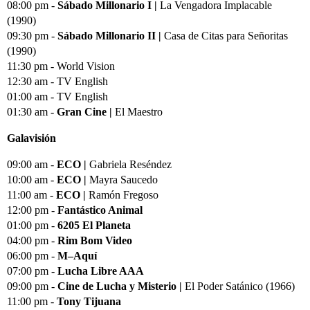
08:00 pm -
Sábado Millonario I |
La Vengadora Implacable
(1990)
09:30 pm -
Sábado Millonario II |
Casa de Citas para Señoritas
(1990)
11:30 pm - World Vision
12:30 am - TV English
01:00 am - TV English
01:30 am -
Gran Cine |
El Maestro
Galavisión
09:00 am -
ECO |
Gabriela Reséndez
10:00 am -
ECO |
Mayra Saucedo
11:00 am -
ECO |
Ramón Fregoso
12:00 pm -
Fantástico Animal
01:00 pm -
6205 El Planeta
04:00 pm -
Rim Bom Video
06:00 pm -
M–Aquí
07:00 pm -
Lucha Libre AAA
09:00 pm -
Cine de Lucha y Misterio |
El Poder Satánico (1966)
11:00 pm -
Tony Tijuana