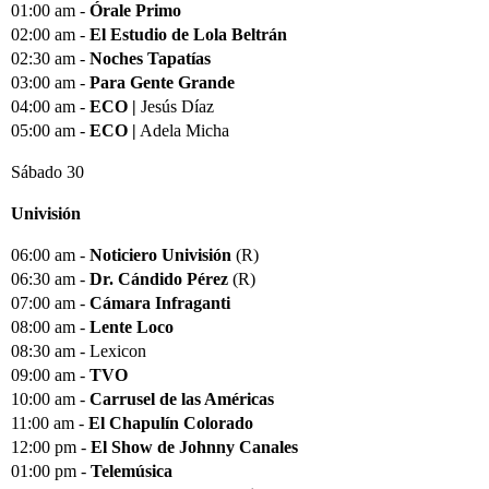
01:00 am -
Órale Primo
02:00 am -
El Estudio de Lola Beltrán
02:30 am -
Noches Tapatías
03:00 am -
Para Gente Grande
04:00 am -
ECO |
Jesús Díaz
05:00 am -
ECO |
Adela Micha
Sábado 30
Univisión
06:00 am -
Noticiero Univisión
(R)
06:30 am -
Dr. Cándido Pérez
(R)
07:00 am -
Cámara Infraganti
08:00 am -
Lente Loco
08:30 am - Lexicon
09:00 am -
TVO
10:00 am -
Carrusel de las Américas
11:00 am -
El Chapulín Colorado
12:00 pm -
El Show de Johnny Canales
01:00 pm -
Telemúsica