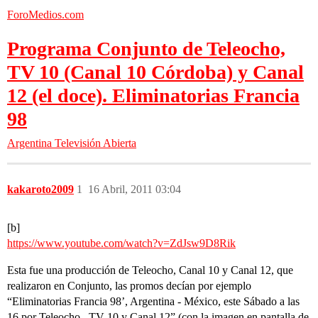
ForoMedios.com
Programa Conjunto de Teleocho,
TV 10 (Canal 10 Córdoba) y Canal
12 (el doce). Eliminatorias Francia
98
Argentina
Televisión Abierta
kakaroto2009
1
16 Abril, 2011 03:04
[b]
https://www.youtube.com/watch?v=ZdJsw9D8Rik
Esta fue una producción de Teleocho, Canal 10 y Canal 12, que
realizaron en Conjunto, las promos decían por ejemplo
“Eliminatorias Francia 98’, Argentina - México, este Sábado a las
16 por Teleocho , TV 10 y Canal 12” (con la imagen en pantalla de