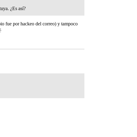
 tuya. ¿Es así?
io fue por hackeo del correo) y tampoco
é