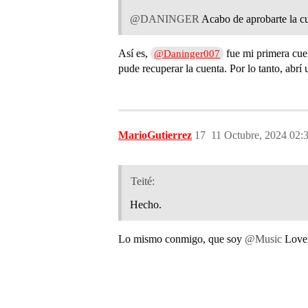
@DANINGER
Acabo de aprobarte la cu
Así es,
fue mi primera cue
@Daninger007
pude recuperar la cuenta. Por lo tanto, abr
MarioGutierrez
17
11 Octubre, 2024 02:
Teité:
Hecho.
Lo mismo conmigo, que soy
@Music
Lover,