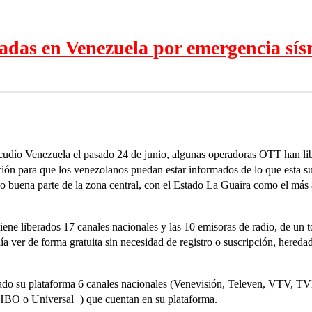
adas en Venezuela por emergencia sís
acudío Venezuela el pasado 24 de junio, algunas operadoras OTT han lib
ción para que los venezolanos puedan estar informados de lo que esta su
o buena parte de la zona central, con el Estado La Guaira como el má
tiene liberados 17 canales nacionales y las 10 emisoras de radio, de un t
ía ver de forma gratuita sin necesidad de registro o suscripción, hered
erado su plataforma 6 canales nacionales (Venevisión, Televen, VTV, 
BO o Universal+) que cuentan en su plataforma.