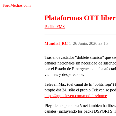
ForoMedios.com
Plataformas OTT liber
Pasillo FMS
Mundial_RC
1
26 Junio, 2026 23:15
Tras el devastador “doblete sísmico” que s
canales nacionales sin necesidad de suscrip
por el Estado de Emergencia que ha afectad
víctimas y desparecidos.
Televen Max (del canal de la “bolita roja”) 
propio día 24, sólo el propio Televen se pod
https://app.televen.com/modules/home
Pley, de la operadora Vnet también ha lib
canales (incluyendo los packs DSPORTS, H