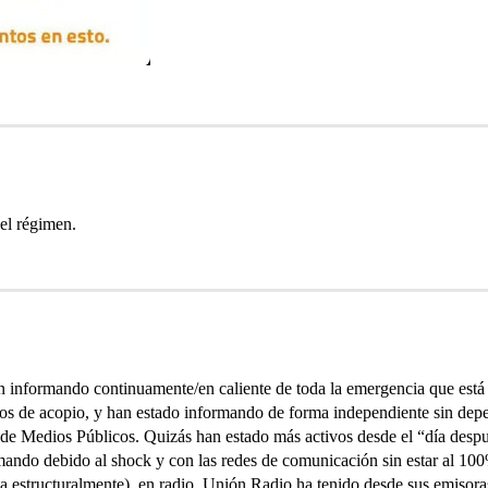
el régimen.
án informando continuamente/en caliente de toda la emergencia que está
ros de acopio, y han estado informando de forma independiente sin depe
 Medios Públicos. Quizás han estado más activos desde el “día despué
mando debido al shock y con las redes de comunicación sin estar al 1
 estructuralmente), en radio, Unión Radio ha tenido desde sus emisoras