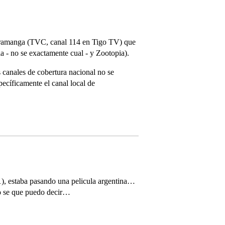
ucaramanga (TVC, canal 114 en Tigo TV) que
a - no se exactamente cual - y Zootopia).
s canales de cobertura nacional no se
pecíficamente el canal local de
.1), estaba pasando una pelicula argentina…
no se que puedo decir…