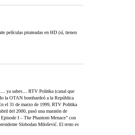
e películas pirateadas en HD (sí, tienen
sión… ya sabes… RTV Politika (canal que
uando la OTAN bombardeó a la República
 En el 31 de marzo de 1999, RTV Politika
 abril del 2000, pasó una maratón de
s: Episode I – The Phantom Menace” con
presidente Slobodan Milošević. El resto es