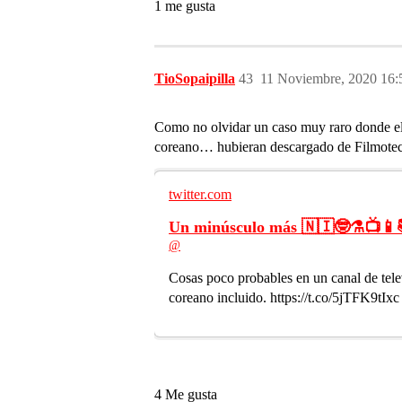
1 me gusta
TioSopaipilla
43
11 Noviembre, 2020 16:
Como no olvidar un caso muy raro donde el
coreano… hubieran descargado de Filmoteca 
twitter.com
Un minúsculo más 🇳🇮🤓⚗️📺📱
@
Cosas poco probables en un canal de tele
coreano incluido. https://t.co/5jTFK9tIxc
4 Me gusta