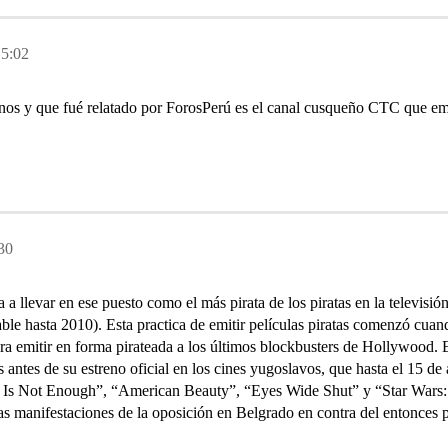
15:02
nos y que fué relatado por ForosPerú es el canal cusqueño CTC que emit
30
 a llevar en ese puesto como el más pirata de los piratas en la televi
cable hasta 2010). Esta practica de emitir películas piratas comenzó c
ra emitir en forma pirateada a los últimos blockbusters de Hollywood.
antes de su estreno oficial en los cines yugoslavos, que hasta el 15 de
ld Is Not Enough”, “American Beauty”, “Eyes Wide Shut” y “Star War
 las manifestaciones de la oposición en Belgrado en contra del entonces 