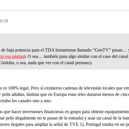
0:58
l de baja potencia para el TDA bonaerense llamado “GenTV” pasan… ya 
en esa página
). O sea… también pasa algo similar con el caso del cana
órdoba, o sea, nada que ver con el canal peruano).
.
 es 100% legal. Pero sí existieron cadenas de televisión locales que emi
 y pelis adultas, lástima que en Europa estas teles duraron menos de ci
erraba los canales uno a uno.
nías que hacer inversiones financieras en grupo para obtenir equipamient
abar pelis ilegalmente no te pasan de la entrada) y usar un canal de la b
misores ilegales para ampliar la señal de TVE 1), Portugal estaba en un 