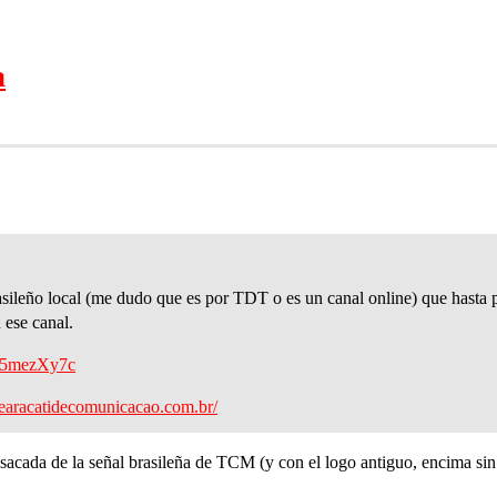
a
sileño local (me dudo que es por TDT o es un canal online) que hasta p
 ese canal.
o5mezXy7c
edearacatidecomunicacao.com.br/
 sacada de la señal brasileña de TCM (y con el logo antiguo, encima sin