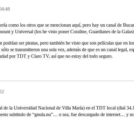
04:48
ratería como los otros que se mencionan aquí, pero hay un canal de B
mount y Universal (los he visto poner Coraline, Guardianes de la Galaxi
en podrían ser piratas, pero también he visto que son películas que en lo
sólo se transmitieron una sola vez, además de que es un canal legal, es
udad por TDT y Claro TV, así que no estoy del todo seguro.
52
nal de la Universidad Nacional de Villa María) en el TDT local (dial 34
uesto subtitulo de “gnula.nu”… o sea, fue descargado de internet… y 