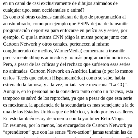
en un canal de casi exclusivamente de dibujos animados de
cualquier tipo, sean occidentales o animé?
Es como si otras cadenas cambiaran de tipo de programación al
acostumbrado, como por ejemplo que ESPN dejara de transmitir
programación deportiva para enfocarse en películas y series, por
ejemplo. O que la misma CNN (digo la misma porque junto con
Cartoon Network y otros canales, pertenecen al mismo
conglomerado de medios, WarnerMedia) comenzara a trasmitir
precisamente dibujos animados y no más programación noticiosa.
Pero, a pesar de las críticas y del rechazo que sufrieron esas series
no animadas, Cartoon Network en América Latina (o por lo menos
en los “feeds que cubren Hispanoamérica) como se sabe, habia
estrenado la famosa, y a la vez, odiada serie mexicana “La CQ”.
Aunque, en lo personal no la considero tanto como un fracaso, esta
tampoco se salvó de los reproches, ya que a pesar de que esta serie
es mexicana, la apariencia de la secundaria es mas semejante a la de
una de los Estados Unidos que de México, y todo por los casilleros.
En esto también estoy de acuerdo con la youtuber RetroVlogs.
En resumen, por lo menos, los encargados de Cartoon Network ya
“aprendieron” que con las series “live-action” jamás tendrán las de