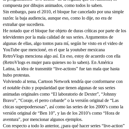
compuesta por dibujos animados, como todos lo saben.
Sin embargo, para el 2010, el bloque fue cancelado por una simple
razón: la baja audiencia, aunque eso, como lo dije, no era de
extrañar que sucediera.
He notado que el bloque fue objeto de duras críticas por parte de los
televidentes por la mala calidad de sus series. Argumentos de
algunas de ellas, algo tontos para mí, según he visto en el video de
YouTube que mencioné, en el que la youtuber mexicana
RetroVlogs menciona algo así. En eso, estoy de acuerdo con ella
(RetroVlogs es mujer para quienes no lo saben). En América
Latina, la idea de transmitir “live-actions” fue tan mala que hasta
hubo protestas.
Volviendo al tema, Cartoon Network tendría que conformarse con
el notable éxito y popularidad que tienen algunas de sus series
animadas originales como “El laboratorio de Dexter”, “Johnny
Bravo”, “Coraje, el perro cobarde” o la versión original de “Las
chicas superpodersosas", así como las series de los 2000’s como la
versión original de “Ben 10”, y las de los 2010’s como “Hora de
aventura", por mencionar algunos ejemplos.
Con respecto a todo lo anterior, ¿para qué hacer series “live-action”