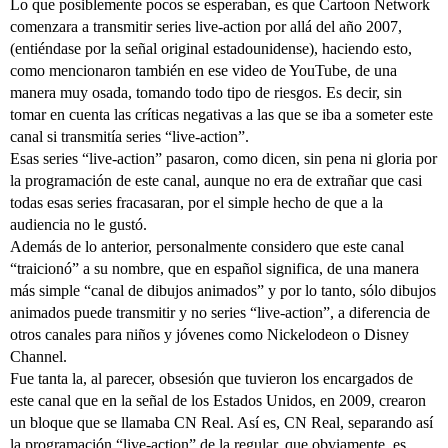
Lo que posiblemente pocos se esperaban, es que Cartoon Network
comenzara a transmitir series live-action por allá del año 2007,
(entiéndase por la señal original estadounidense), haciendo esto,
como mencionaron también en ese video de YouTube, de una
manera muy osada, tomando todo tipo de riesgos. Es decir, sin
tomar en cuenta las críticas negativas a las que se iba a someter este
canal si transmitía series “live-action”.
Esas series “live-action” pasaron, como dicen, sin pena ni gloria por
la programación de este canal, aunque no era de extrañar que casi
todas esas series fracasaran, por el simple hecho de que a la
audiencia no le gustó.
Además de lo anterior, personalmente considero que este canal
“traicionó” a su nombre, que en español significa, de una manera
más simple “canal de dibujos animados” y por lo tanto, sólo dibujos
animados puede transmitir y no series “live-action”, a diferencia de
otros canales para niños y jóvenes como Nickelodeon o Disney
Channel.
Fue tanta la, al parecer, obsesión que tuvieron los encargados de
este canal que en la señal de los Estados Unidos, en 2009, crearon
un bloque que se llamaba CN Real. Así es, CN Real, separando así
la programación “live-action” de la regular, que obviamente, es