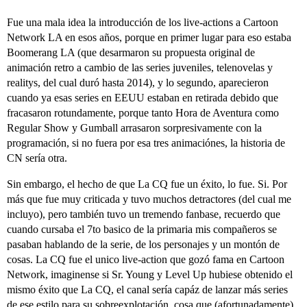
Fue una mala idea la introducción de los live-actions a Cartoon
Network LA en esos años, porque en primer lugar para eso estaba
Boomerang LA (que desarmaron su propuesta original de
animación retro a cambio de las series juveniles, telenovelas y
realitys, del cual duró hasta 2014), y lo segundo, aparecieron
cuando ya esas series en EEUU estaban en retirada debido que
fracasaron rotundamente, porque tanto Hora de Aventura como
Regular Show y Gumball arrasaron sorpresivamente con la
programación, si no fuera por esa tres animaciónes, la historia de
CN sería otra.
Sin embargo, el hecho de que La CQ fue un éxito, lo fue. Si. Por
más que fue muy criticada y tuvo muchos detractores (del cual me
incluyo), pero también tuvo un tremendo fanbase, recuerdo que
cuando cursaba el 7to basico de la primaria mis compañeros se
pasaban hablando de la serie, de los personajes y un montón de
cosas. La CQ fue el unico live-action que gozó fama en Cartoon
Network, imaginense si Sr. Young y Level Up hubiese obtenido el
mismo éxito que La CQ, el canal sería capáz de lanzar más series
de ese estilo para su sobreexplotación, cosa que (afortunadamente)