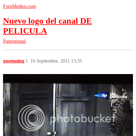
ForoMedios.com
Nuevo logo del canal DE
PELICULA
Panregional
unotuning
1
16 Septiembre, 2011 15:35