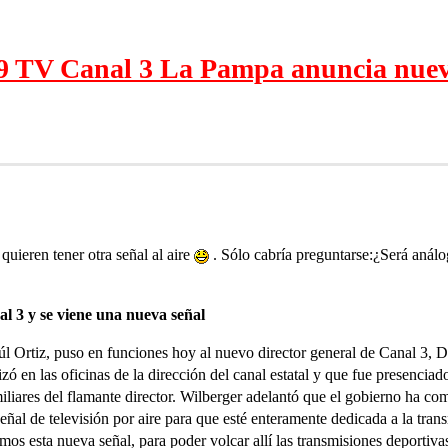
9 TV Canal 3 La Pampa anuncia nuevo
uieren tener otra señal al aire
. Sólo cabría preguntarse:¿Será análo
 3 y se viene una nueva señal
úl Ortiz, puso en funciones hoy al nuevo director general de Canal 3, 
izó en las oficinas de la dirección del canal estatal y que fue presencia
miliares del flamante director. Wilberger adelantó que el gobierno ha co
eñal de televisión por aire para que esté enteramente dedicada a la tra
 esta nueva señal, para poder volcar allí las transmisiones deportiva