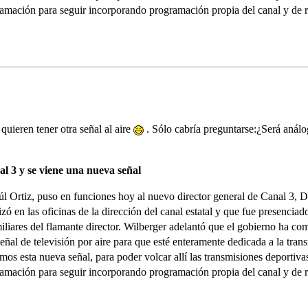
ramación para seguir incorporando programación propia del canal y de re
uieren tener otra señal al aire
. Sólo cabría preguntarse:¿Será análo
 3 y se viene una nueva señal
úl Ortiz, puso en funciones hoy al nuevo director general de Canal 3, 
izó en las oficinas de la dirección del canal estatal y que fue presencia
miliares del flamante director. Wilberger adelantó que el gobierno ha co
eñal de televisión por aire para que esté enteramente dedicada a la tra
 esta nueva señal, para poder volcar allí las transmisiones deportiva
ramación para seguir incorporando programación propia del canal y de re