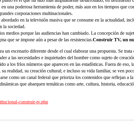
mo plano es el que ha sido más ampliamente desarrollado, en detrimento 
a en una poderosa herramienta de poder, más aun en los tiempos que c
randes corporaciones multinacionales.
 abordado en la televisión masiva que se consume en la actualidad, inc
n la sociedad.
s medios porque las audiencias han cambiado. La concepción de sujetos 
ma que se impone aún a pesar de las resistencias.
Construir TV, un nu
ea un escenario diferente desde el cual elaborar una propuesta. Se trata 
der a las necesidades e inquietudes del hombre como sujeto de creación 
 a los fríos números que aparecen en las estadísticas. Fuera de eso, la
 su realidad, su creación cultural; e incluso su vida familiar, se ven po
rse como un canal federal que prioriza los contenidos que reflejan a la 
 dinámicas que abarquen temáticas como arte, cultura, historia, educació
itucional-construir-tv.php