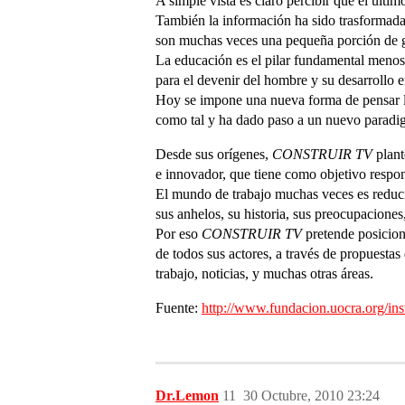
A simple vista es claro percibir que el últi
También la información ha sido trasformad
son muchas veces una pequeña porción de g
La educación es el pilar fundamental menos
para el devenir del hombre y su desarrollo e
Hoy se impone una nueva forma de pensar lo
como tal y ha dado paso a un nuevo paradig
Desde sus orígenes,
CONSTRUIR TV
plant
e innovador, que tiene como objetivo respon
El mundo de trabajo muchas veces es reducido
sus anhelos, su historia, sus preocupaciones,
Por eso
CONSTRUIR TV
pretende posiciona
de todos sus actores, a través de propuestas
trabajo, noticias, y muchas otras áreas.
Fuente:
http://www.fundacion.uocra.org/inst
Dr.Lemon
11
30 Octubre, 2010 23:24