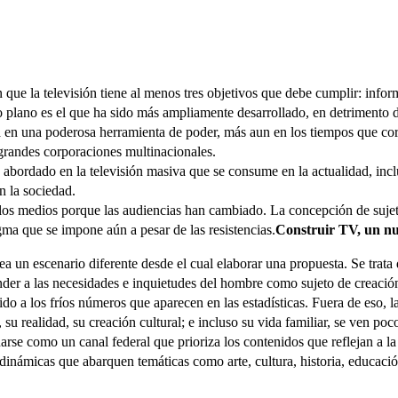
ue la televisión tiene al menos tres objetivos que debe cumplir: inform
mo plano es el que ha sido más ampliamente desarrollado, en detrimento 
a en una poderosa herramienta de poder, más aun en los tiempos que c
randes corporaciones multinacionales.
 abordado en la televisión masiva que se consume en la actualidad, inc
n la sociedad.
s medios porque las audiencias han cambiado. La concepción de sujetos 
ma que se impone aún a pesar de las resistencias.
Construir TV, un nu
ea un escenario diferente desde el cual elaborar una propuesta. Se trata 
der a las necesidades e inquietudes del hombre como sujeto de creación 
 a los fríos números que aparecen en las estadísticas. Fuera de eso, la
 su realidad, su creación cultural; e incluso su vida familiar, se ven po
rse como un canal federal que prioriza los contenidos que reflejan a la 
 dinámicas que abarquen temáticas como arte, cultura, historia, educació