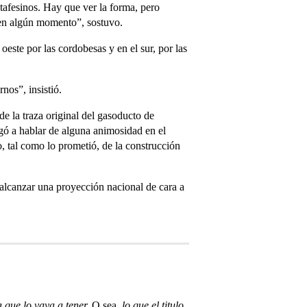
tafesinos. Hay que ver la forma, pero
en algún momento”, sostuvo.
oeste por las cordobesas y en el sur, por las
nos”, insistió.
de la traza original del gasoducto de
gó a hablar de alguna animosidad en el
, tal como lo prometió, de la construcción
 alcanzar una proyección nacional de cara a
 que lo vaya a tener.
O sea,
lo que el titulo