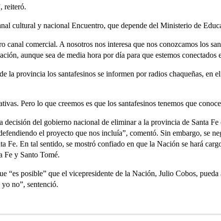
 reiteró.
 canal cultural y nacional Encuentro, que depende del Ministerio de Educ
ro canal comercial. A nosotros nos interesa que nos conozcamos los san
ación, aunque sea de media hora por día para que estemos conectados 
 de la provincia los santafesinos se informen por radios chaqueñas, en el 
ativas. Pero lo que creemos es que los santafesinos tenemos que conocer
a decisión del gobierno nacional de eliminar a la provincia de Santa Fe 
efendiendo el proyecto que nos incluía”, comentó. Sin embargo, se ne
ta Fe. En tal sentido, se mostró confiado en que la Nación se hará cargo
ta Fe y Santo Tomé.
 que “es posible” que el vicepresidente de la Nación, Julio Cobos, pueda
 yo no”, sentenció.