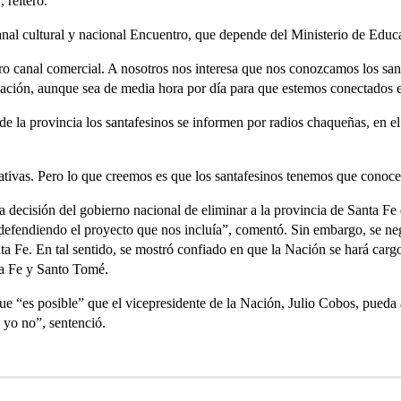
 reiteró.
 canal cultural y nacional Encuentro, que depende del Ministerio de Educ
ro canal comercial. A nosotros nos interesa que nos conozcamos los san
ación, aunque sea de media hora por día para que estemos conectados 
 de la provincia los santafesinos se informen por radios chaqueñas, en el 
ativas. Pero lo que creemos es que los santafesinos tenemos que conocer
a decisión del gobierno nacional de eliminar a la provincia de Santa Fe 
efendiendo el proyecto que nos incluía”, comentó. Sin embargo, se ne
ta Fe. En tal sentido, se mostró confiado en que la Nación se hará cargo
ta Fe y Santo Tomé.
 que “es posible” que el vicepresidente de la Nación, Julio Cobos, pueda
 yo no”, sentenció.