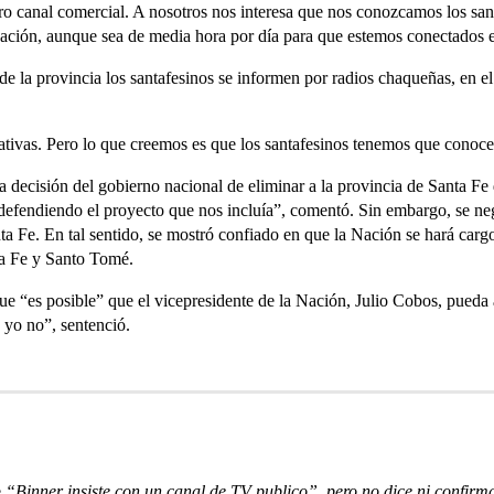
ro canal comercial. A nosotros nos interesa que nos conozcamos los san
ación, aunque sea de media hora por día para que estemos conectados 
 de la provincia los santafesinos se informen por radios chaqueñas, en el 
ativas. Pero lo que creemos es que los santafesinos tenemos que conocer
a decisión del gobierno nacional de eliminar a la provincia de Santa Fe 
efendiendo el proyecto que nos incluía”, comentó. Sin embargo, se ne
ta Fe. En tal sentido, se mostró confiado en que la Nación se hará cargo
ta Fe y Santo Tomé.
 que “es posible” que el vicepresidente de la Nación, Julio Cobos, pueda
 yo no”, sentenció.
e
“Binner insiste con un canal de TV publico”
,
pero no dice ni confirma