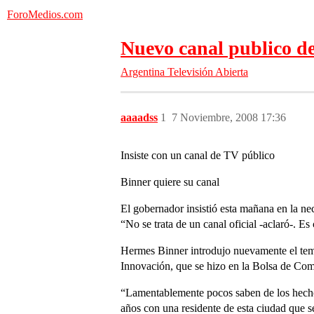
ForoMedios.com
Nuevo canal publico de 
Argentina
Televisión Abierta
aaaadss
1
7 Noviembre, 2008 17:36
Insiste con un canal de TV público
Binner quiere su canal
El gobernador insistió esta mañana en la nec
“No se trata de un canal oficial -aclaró-. E
Hermes Binner introdujo nuevamente el tema 
Innovación, que se hizo en la Bolsa de Comer
“Lamentablemente pocos saben de los hechos 
años con una residente de esta ciudad que se