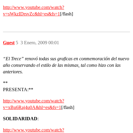
http://www.youtube.com/watch?
v=sWkzIDrsvZc&hl=es&fs=1
[/flash]
Guest
5
3 Enero, 2009 00:01
“El Trece” renovó todas sus graficas en conmemoración del nuevo
año conservando el estilo de las mismas, tal como hizo con las
anteriores.
**
PRESENTA:**
http://www.youtube.com/watch?
v=xBu6Raj4u0A&hl=es&fs=1
[/flash]
SOLIDARIDAD
:
http://www.youtube.com/watch?