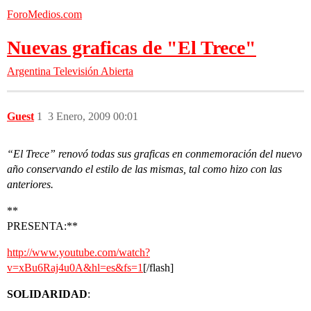
ForoMedios.com
Nuevas graficas de "El Trece"
Argentina
Televisión Abierta
Guest
1
3 Enero, 2009 00:01
“El Trece” renovó todas sus graficas en conmemoración del nuevo
año conservando el estilo de las mismas, tal como hizo con las
anteriores.
**
PRESENTA:**
http://www.youtube.com/watch?
v=xBu6Raj4u0A&hl=es&fs=1
[/flash]
SOLIDARIDAD
: