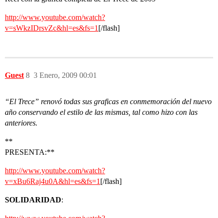
http://www.youtube.com/watch?
v=sWkzIDrsvZc&hl=es&fs=1
[/flash]
Guest
8
3 Enero, 2009 00:01
“El Trece” renovó todas sus graficas en conmemoración del nuevo
año conservando el estilo de las mismas, tal como hizo con las
anteriores.
**
PRESENTA:**
http://www.youtube.com/watch?
v=xBu6Raj4u0A&hl=es&fs=1
[/flash]
SOLIDARIDAD
: