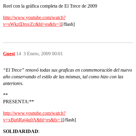
Reel con la gráfica completa de El Trece de 2009
http://www.youtube.com/watch?
v=sWkzIDrsvZc&hl=es&fs=1
[/flash]
Guest
14
3 Enero, 2009 00:01
“El Trece” renovó todas sus graficas en conmemoración del nuevo
año conservando el estilo de las mismas, tal como hizo con las
anteriores.
**
PRESENTA:**
http://www.youtube.com/watch?
v=xBu6Raj4u0A&hl=es&fs=1
[/flash]
SOLIDARIDAD
: