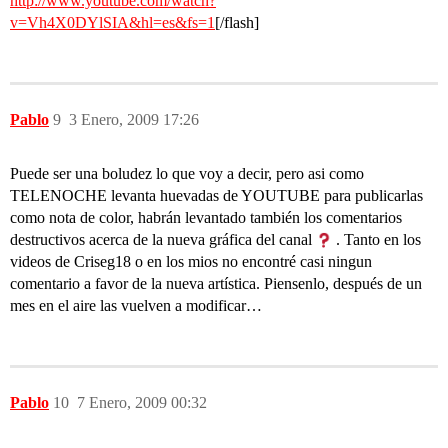
http://www.youtube.com/watch?
v=Vh4X0DYlSIA&hl=es&fs=1
[/flash]
Pablo
9
3 Enero, 2009 17:26
Puede ser una boludez lo que voy a decir, pero asi como
TELENOCHE levanta huevadas de YOUTUBE para publicarlas
como nota de color, habrán levantado también los comentarios
destructivos acerca de la nueva gráfica del canal
. Tanto en los
videos de Criseg18 o en los mios no encontré casi ningun
comentario a favor de la nueva artística. Piensenlo, después de un
mes en el aire las vuelven a modificar…
Pablo
10
7 Enero, 2009 00:32