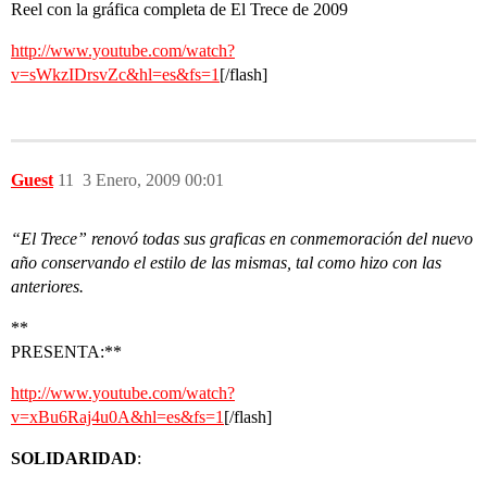
Reel con la gráfica completa de El Trece de 2009
http://www.youtube.com/watch?
v=sWkzIDrsvZc&hl=es&fs=1
[/flash]
Guest
11
3 Enero, 2009 00:01
“El Trece” renovó todas sus graficas en conmemoración del nuevo
año conservando el estilo de las mismas, tal como hizo con las
anteriores.
**
PRESENTA:**
http://www.youtube.com/watch?
v=xBu6Raj4u0A&hl=es&fs=1
[/flash]
SOLIDARIDAD
: