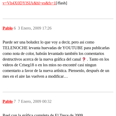
v=Vh4X0DYlSIA&hl=es&fs=1
[/flash]
Pablo
6
3 Enero, 2009 17:26
Puede ser una boludez lo que voy a decir, pero asi como
TELENOCHE levanta huevadas de YOUTUBE para publicarlas
como nota de color, habrán levantado también los comentarios
destructivos acerca de la nueva gráfica del canal
. Tanto en los
videos de Criseg18 o en los mios no encontré casi ningun
comentario a favor de la nueva artística. Piensenlo, después de un
mes en el aire las vuelven a modificar…
Pablo
7
7 Enero, 2009 00:32
Reel con la gráfica completa de El Trece de 2009