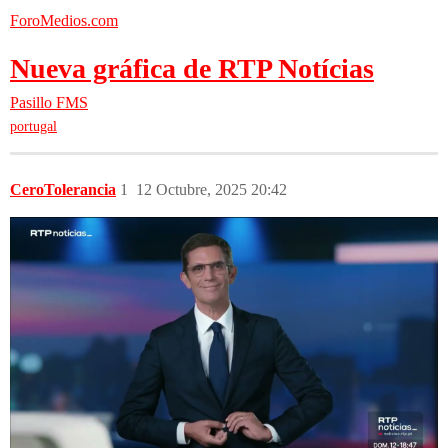
ForoMedios.com
Nueva gráfica de RTP Notícias
Pasillo FMS
portugal
CeroTolerancia
1
12 Octubre, 2025 20:42