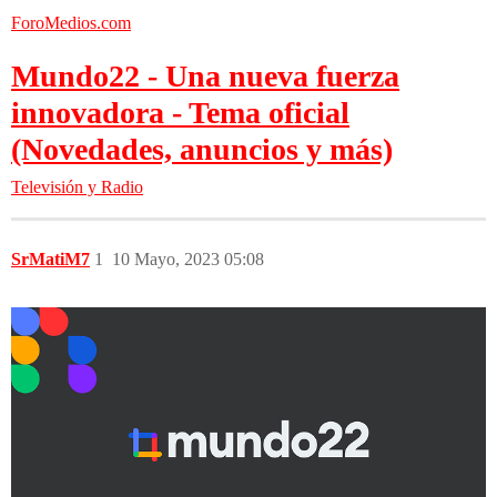
ForoMedios.com
Mundo22 - Una nueva fuerza
innovadora - Tema oficial
(Novedades, anuncios y más)
Televisión y Radio
SrMatiM7
1
10 Mayo, 2023 05:08