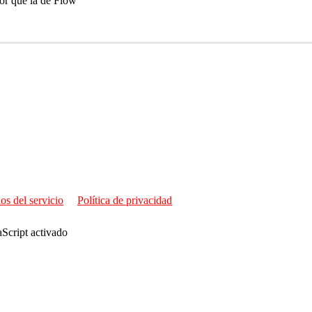
jor que la de Flow
os del servicio
Política de privacidad
aScript activado