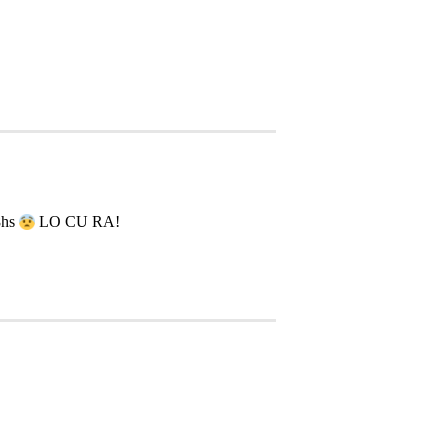
8hs
LO CU RA!