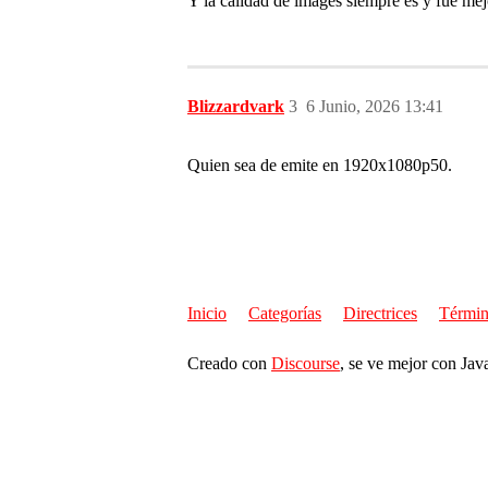
Y la calidad de images siempre es y fue me
Blizzardvark
3
6 Junio, 2026 13:41
Quien sea de emite en 1920x1080p50.
Inicio
Categorías
Directrices
Términ
Creado con
Discourse
, se ve mejor con Jav