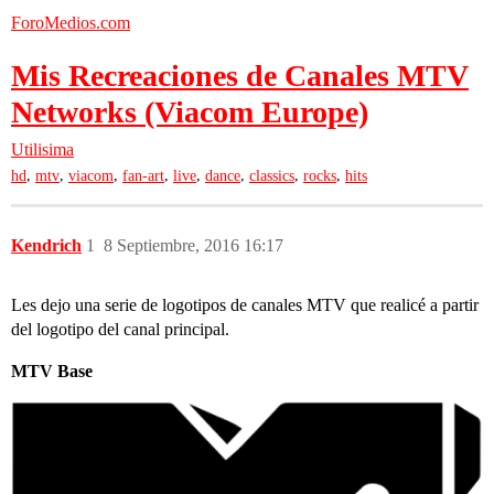
ForoMedios.com
Mis Recreaciones de Canales MTV
Networks (Viacom Europe)
Utilisima
,
,
,
,
,
,
,
,
hd
mtv
viacom
fan-art
live
dance
classics
rocks
hits
Kendrich
1
8 Septiembre, 2016 16:17
Les dejo una serie de logotipos de canales MTV que realicé a partir
del logotipo del canal principal.
MTV Base