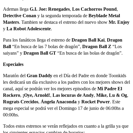
Ademas llega
G.I. Joe: Renegades
,
Los Cachorros Pound
,
Detective Conan
y la segunda temporada de
Beyblade Metal
Masters
. Tambien se destaca el estreno del nuevo show
Mr. Enjoy
y
La Robot Adolescente
.
Para los fanáticos llega el estreno de
Dragon Ball Kai
,
Dragon
Ball
“En busca de las 7 bolas de dragón”,
Dragon Ball Z
“Los
saiyans” y
Dragon Ball GT
“En busca de las bolas de dragón”.
Especiales
Maratón del
Gran Daddy
en el Día del Padre en donde Toonkids
les dedicará un día exclusivo a los padres con los mejores shows del
canal, aquí se podrán ver los mejores episodios de
Mi Padre El
Rockero
,
¡Oye, Arnold!
,
Las locuras de Andy
,
Mike, Lu & Og
,
Rugrats Crecidos
,
Ángela Anaconda
y
Rocket Power
. Este
mega especial se podrá ver el Domingo 17 de junio de 06:00hs a
00:00hs.
Todos estos estrenos se verán reflejados en cuanto a la grilla ya que
los siguientes espacios cambian de horarios: