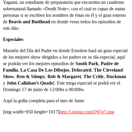
Yagami, un estudiante de preparatoria que encuentra un cuaderno
sobrenatural llamado «Death Note», con el cual es capaz de matar
personas si se escriben los nombres de éstas en él y el gran estreno
de
Beavis and Butthead
en donde veras todos los episodios de
este dúo.
Especiales
Maratón del Día del Padre en donde Emotion hará un gran especial
de los mejores show dirigidos a los padres en su día especial, aquí
se podrán ver los mejores episodios de
South Park
,
Padre de
Familia
,
La Casa De Los Dibujos
,
Delocated
,
The Cleveland
Show
,
Ren & Stimpy
,
Bob & Margaret
,
The Critic
,
Duckman
y
John Callahan’s Quads!
. Este mega especial se podrá ver el
Domingo 17 de junio de 12:00hs a 00:00hs.
Aquí la grilla completa para el mes de Junio
[img width=950 height=1017]
http://i.imgur.com/Q97n7.png