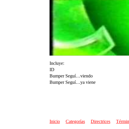
Incluye:
ID
Bumper Seguí…viendo
Bumper Seguí…ya viene
Inicio
Categorías
Directrices
Términ