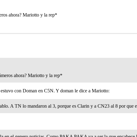
os ahora? Mariotto y la rep*
meros ahora? Mariotto y la rep*
po estuvo con Doman en C5N. Y doman le dice a Mariotto:
ablo. A TN lo mandaron al 3, porque es Clarin y a CN23 al 8 por que e
illa en el genero noticias, Como PAKA PAKA va a ser la que encabece l