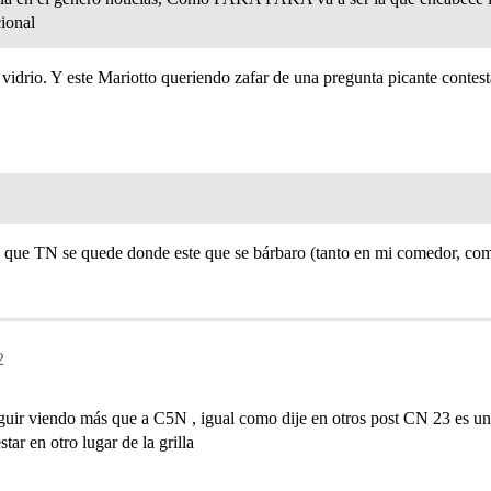
cional
idrio. Y este Mariotto queriendo zafar de una pregunta picante contes
ria que TN se quede donde este que se bárbaro (tanto en mi comedor, co
2
eguir viendo más que a C5N , igual como dije en otros post CN 23 es un
ar en otro lugar de la grilla