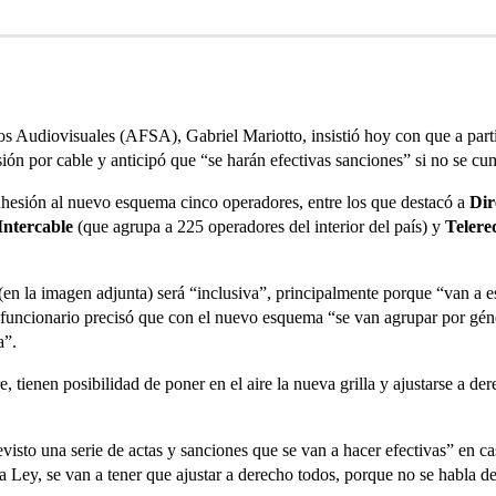
ios Audiovisuales (AFSA), Gabriel Mariotto, insistió hoy con que a part
visión por cable y anticipó que “se harán efectivas sanciones” si no se c
adhesión al nuevo esquema cinco operadores, entre los que destacó a
Di
Intercable
(que agrupa a 225 operadores del interior del país) y
Telere
 (en la imagen adjunta) será “inclusiva”, principalmente porque “van a es
 funcionario precisó que con el nuevo esquema “se van agrupar por géne
a”.
, tienen posibilidad de poner en el aire la nueva grilla y ajustarse a dere
visto una serie de actas y sanciones que se van a hacer efectivas” en c
a Ley, se van a tener que ajustar a derecho todos, porque no se habla 