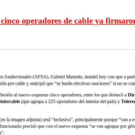
cinco operadores de cable ya firmaron 
ios Audiovisuales (AFSA), Gabriel Mariotto, insistió hoy con que a part
visión por cable y anticipó que “se harán efectivas sanciones” si no se c
adhesión al nuevo esquema cinco operadores, entre los que destacó a
Di
Intercable
(que agrupa a 225 operadores del interior del país) y
Telere
 (en la imagen adjunta) será “inclusiva”, principalmente porque “van a es
 funcionario precisó que con el nuevo esquema “se van agrupar por géne
a”.