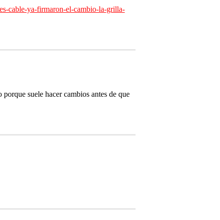
-cable-ya-firmaron-el-cambio-la-grilla-
so porque suele hacer cambios antes de que