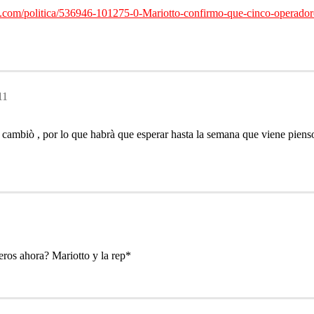
.com/politica/536946-101275-0-Mariotto-confirmo-que-cinco-operadores
11
 cambiò , por lo que habrà que esperar hasta la semana que viene pien
os ahora? Mariotto y la rep*