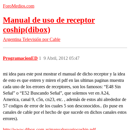
ForoMedios.com
Manual de uso de receptor
coship(dibox)
Argentina
Televisión por Cable
ProgramacionED
1
9 Abril, 2012 05:47
mi idea para este post mostrar el manual de dicho receptor y la idea
de esto es que entren y miren el pdf en las ultimas paginas muestra
cada uno de los errores de receptores, son los famosos: “E48 Sin
Señal” o “E52 Buscando Señal”, que solemos ver en A24,
America, canal 9, c5n, cn23, etc. , además de estos ahi alrededor de
57 codigos de error de los cuales 5 son desconocidos.. (lo puse en
canales de cable por el hecho de que sucede en dichos canales estos
errores).
http://www.dibox.com.ar/manualusuariocoship.pdf