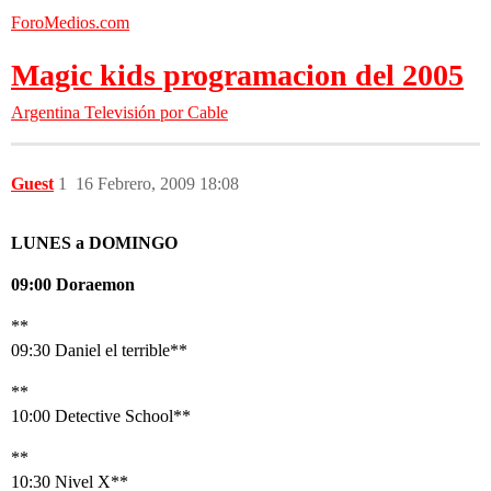
ForoMedios.com
Magic kids programacion del 2005
Argentina
Televisión por Cable
Guest
1
16 Febrero, 2009 18:08
LUNES a DOMINGO
09:00 Doraemon
**
09:30 Daniel el terrible**
**
10:00 Detective School**
**
10:30 Nivel X**