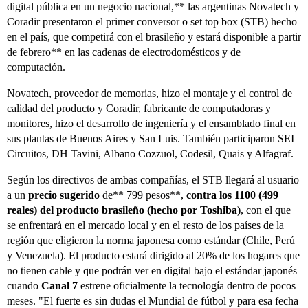
digital pública en un negocio nacional,** las argentinas Novatech y
Coradir presentaron el primer conversor o set top box (STB) hecho
en el país, que competirá con el brasileño y estará disponible a partir
de febrero** en las cadenas de electrodomésticos y de
computación.
Novatech, proveedor de memorias, hizo el montaje y el control de
calidad del producto y Coradir, fabricante de computadoras y
monitores, hizo el desarrollo de ingeniería y el ensamblado final en
sus plantas de Buenos Aires y San Luis. También participaron SEI
Circuitos, DH Tavini, Albano Cozzuol, Codesil, Quais y Alfagraf.
Según los directivos de ambas compañías, el STB llegará al usuario
a un
precio sugerido
de** 799 pesos**,
contra los 1100 (499
reales) del producto brasileño (hecho por Toshiba)
, con el que
se enfrentará en el mercado local y en el resto de los países de la
región que eligieron la norma japonesa como estándar (Chile, Perú
y Venezuela). El producto estará dirigido al 20% de los hogares que
no tienen cable y que podrán ver en digital bajo el estándar japonés
cuando
Canal 7
estrene oficialmente la tecnología dentro de pocos
meses. "El fuerte es sin dudas el Mundial de fútbol y para esa fecha