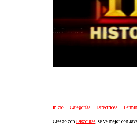
Inicio
Categorías
Directrices
Términ
Creado con
Discourse
, se ve mejor con Jav