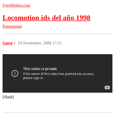
ForoMedios.com
Locomotion ids del año 1998
Panregional
Guest
1
19 Noviembre, 2008 17:15
[/flash]