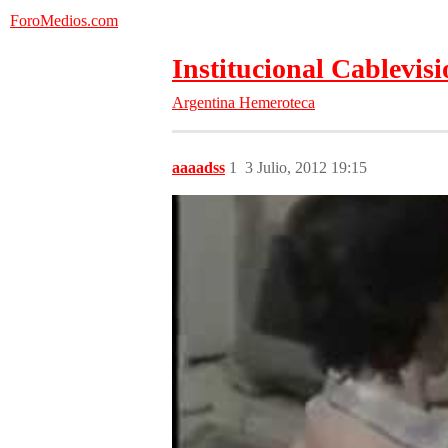
ForoMedios.com
Institucional Cablevis
Argentina
Hemeroteca
aaaadss
1
3 Julio, 2012 19:15