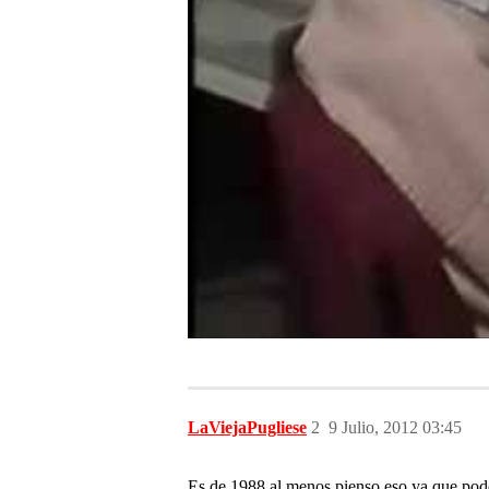
LaViejaPugliese
2
9 Julio, 2012 03:45
Es de 1988,al menos pienso eso ya que pode