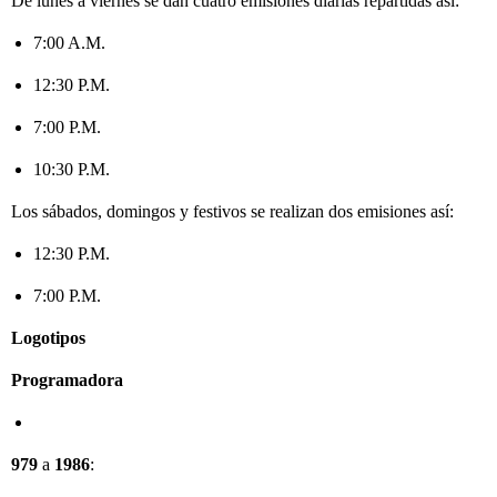
De lunes a viernes se dan cuatro emisiones diarias repartidas así:
7:00 A.M.
12:30 P.M.
7:00 P.M.
10:30 P.M.
Los sábados, domingos y festivos se realizan dos emisiones así:
12:30 P.M.
7:00 P.M.
Logotipos
Programadora
979
a
1986
: