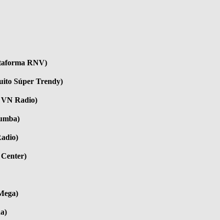
lataforma RNV)
uito Súper Trendy)
o VN Radio)
Rumba)
Radio)
 Center)
 Mega)
a)