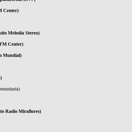
M Center)
uito Melodía Stereo)
o FM Center)
to Mundial)
)
omunitaria)
ito Radio Miraflores)