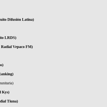
uito Difusión Latina)
uito LRDS)
o Radial Vepaco FM)
os)
Ranking)
unitaria)
l Kys)
dial Tiuna)