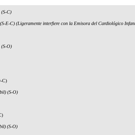
 (S-C)
S-E-C) (Ligeramente interfiere con la Emisora del Cardiológico Infant
 (S-O)
O-C)
il) (S-O)
C)
il) (S-O)