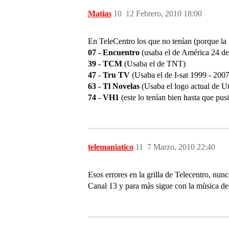
Matias
10
12 Febrero, 2010 18:00
En TeleCentro los que no tenían (porque la g
07 - Encuentro
(usaba el de América 24 de
39 - TCM
(Usaba el de TNT)
47 - Tru TV
(Usaba el de I-sat 1999 - 2007
63 - Tl Novelas
(Usaba el logo actual de Ut
74 - VH1
(este lo tenían bien hasta que pu
telemaniatico
11
7 Marzo, 2010 22:40
Esos errores en la grilla de Telecentro, nun
Canal 13 y para màs sigue con la mùsica del 