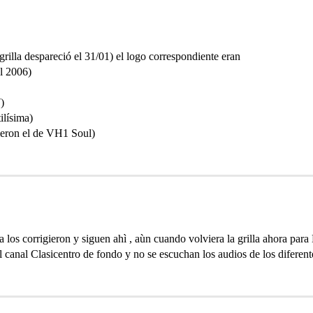
rilla despareció el 31/01) el logo correspondiente eran
l 2006)
)
ilísima)
sieron el de VH1 Soul)
ca los corrigieron y siguen ahì , aùn cuando volviera la grilla ahora pa
canal Clasicentro de fondo y no se escuchan los audios de los diferente