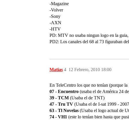
-Magazine
-Volver
-Sony
-AXN
-HTV
PD: MTV no usaba ningun logo en la guia, s
PD2: Los canales del 68 al 73 figuraban del 
Matias
4
12 Febrero, 2010 18:00
En TeleCentro los que no tenían (porque la g
07 - Encuentro
(usaba el de América 24 de
39 - TCM
(Usaba el de TNT)
47 - Tru TV
(Usaba el de I-sat 1999 - 2007
63 - Tl Novelas
(Usaba el logo actual de Ut
74 - VH1
(este lo tenían bien hasta que pu