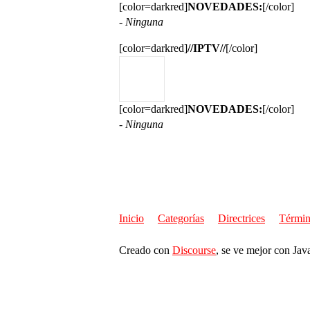
[color=darkred]
NOVEDADES:
[/color]
- Ninguna
[color=darkred]
//IPTV//
[/color]
[color=darkred]
NOVEDADES:
[/color]
- Ninguna
Inicio
Categorías
Directrices
Términ
Creado con
Discourse
, se ve mejor con Jav