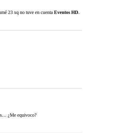
 sumé 23 xq no tuve en cuenta
Eventos HD
.
enos… ¿Me equivoco?