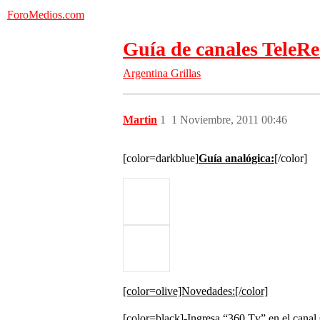
ForoMedios.com
Guía de canales TeleR
Argentina
Grillas
Martin
1
1 Noviembre, 2011 00:46
[color=darkblue]
Guía analógica:
[/color]
[color=olive]Novedades:[/color]
[color=black]-Ingresa “360 Tv” en el canal 