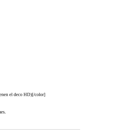
ienen el deco HD)[/color]
mes.