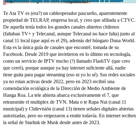
Te Ata TV es (era?) un cableoperador pascueño, aparentemente
propiedad de TELRAP, empresa local, y creo que afiliada a CTVC.
De aquella tenía todos los grandes canales abiertos chilenos
(faltaban TV+ y Telecanal, aunque Telecanal no hace falta) junto al
canal 11 local (que aquí es el 29), además del húngaro Duna World.
Esta es la única guía de canales que encontré, tomada de su
Facebook. Desde 2019 que invirtieron en lo último en tecnología,
como un servicio de IPTV trucho (?) llamado FlashTV (que creo
que cerró), porque aunque ya hay internet suficiente allá, nadie
tiene guita para pagar streaming (eso ni yo lo sé). Sus redes sociales
ya no estan activas desde 2022, pero en 2023 recibió una
comendación ecológica de la Dirección de Medio Ambiente de
Hanga Roa. La tele abierta abarca exclusivamente el 7, que
retransmite el multiplex de TVN. Mata o te Rapa Nui (canal 11
municipal) y Chilevisión (canal 13) tienen señales digitales abiertas
autorizadas, pero no empezaron a emitir todavía. En internet reciben
la señal de Starlink de Musk desde antes de 2023.