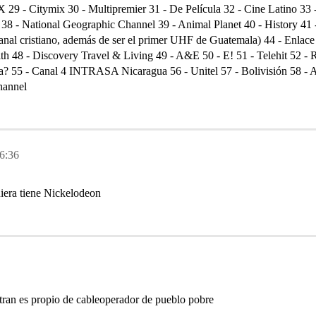
29 - Citymix 30 - Multipremier 31 - De Película 32 - Cine Latino 33
8 - National Geographic Channel 39 - Animal Planet 40 - History 41 -
nal cristiano, además de ser el primer UHF de Guatemala) 44 - Enlac
h 48 - Discovery Travel & Living 49 - A&E 50 - E! 51 - Telehit 52 -
a? 55 - Canal 4 INTRASA Nicaragua 56 - Unitel 57 - Bolivisión 58
hannel
6:36
quiera tiene Nickelodeon
tran es propio de cableoperador de pueblo pobre