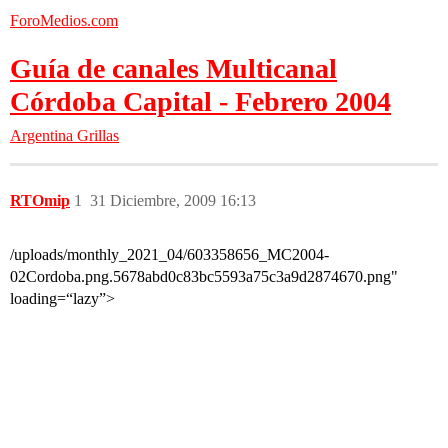
ForoMedios.com
Guía de canales Multicanal
Córdoba Capital - Febrero 2004
Argentina
Grillas
RTOmip
1
31 Diciembre, 2009 16:13
/uploads/monthly_2021_04/603358656_MC2004-
02Cordoba.png.5678abd0c83bc5593a75c3a9d2874670.png"
loading=“lazy”>