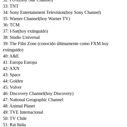
33: TNT
34: Sony Entertainment Television(hoy Sony Channel)
35: Warner Channel(hoy Warner TV)
36: TCM
37: I-Sat(hoy extinguido)
38: Studio Universal
39: The Film Zone (conocido últimamente como FXM hoy
extinguido)
40: A&E
41: Europa Europa
42: AXN
43: Space
44: Golden
45: Volver
46: Discovery Channel(hoy Discovery)
47: National Geographic Channel
48: Animal Planet
49: TVE Internacional
50: TV Chile
51: Rai Italia