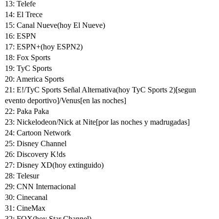
13: Telefe
14: El Trece
15: Canal Nueve(hoy El Nueve)
16: ESPN
17: ESPN+(hoy ESPN2)
18: Fox Sports
19: TyC Sports
20: America Sports
21: E!/TyC Sports Señal Alternativa(hoy TyC Sports 2)[segun
evento deportivo]/Venus[en las noches]
22: Paka Paka
23: Nickelodeon/Nick at Nite[por las noches y madrugadas]
24: Cartoon Network
25: Disney Channel
26: Discovery K!ds
27: Disney XD(hoy extinguido)
28: Telesur
29: CNN Internacional
30: Cinecanal
31: CineMax
32: FOX(hoy Star Channel)