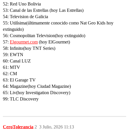
52: Red Uno Bolivia
53: Canal de las Estrellas (hoy Las Estrellas)
54: Television de Galicia
55: Utilísima(últimamente conocido como Nat Geo Kids hoy
extinguido)
56: Cosmopolitan Television(hoy extinguido)
57:
Elgourmet.com
(hoy ElGourmet)
58: Infinito(hoy TNT Series)
59: EWTN
60: Canal LUZ
61: MTV
62: CM
63: El Garage TV
64: Magazine(hoy Ciudad Magazine)
65: Liv(hoy Investigation Discovery)
99: TLC Discovery
CeroTolerancia
2
3 Julio, 2026 11:13