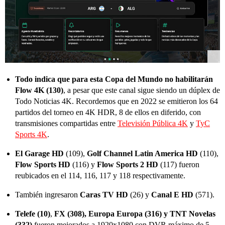
Todo indica que para esta Copa del Mundo no habilitarán
Flow 4K (130)
, a pesar que este canal sigue siendo un dúplex de
Todo Noticias 4K. Recordemos que en 2022 se emitieron los 64
partidos del torneo en 4K HDR, 8 de ellos en diferido, con
transmisiones compartidas entre
Televisión Pública 4K
y
TyC
Sports 4K
.
El Garage HD
(109),
Golf Channel Latin America HD
(110),
Flow Sports HD
(116) y
Flow Sports 2 HD
(117) fueron
reubicados en el 114, 116, 117 y 118 respectivamente.
También ingresaron
Caras TV HD
(26) y
Canal E HD
(571).
Telefe (10)
,
FX (308), Europa Europa (316) y TNT Novelas
(332)
fueron mejorados a 1920x1080 con DVR máximo de 5