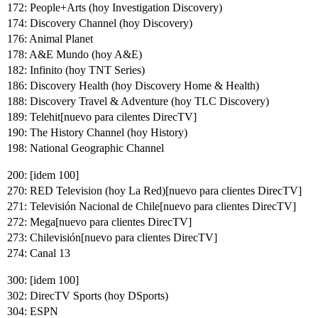
172: People+Arts (hoy Investigation Discovery)
174: Discovery Channel (hoy Discovery)
176: Animal Planet
178: A&E Mundo (hoy A&E)
182: Infinito (hoy TNT Series)
186: Discovery Health (hoy Discovery Home & Health)
188: Discovery Travel & Adventure (hoy TLC Discovery)
189: Telehit[nuevo para cilentes DirecTV]
190: The History Channel (hoy History)
198: National Geographic Channel
200: [idem 100]
270: RED Television (hoy La Red)[nuevo para clientes DirecTV]
271: Televisión Nacional de Chile[nuevo para clientes DirecTV]
272: Mega[nuevo para clientes DirecTV]
273: Chilevisión[nuevo para clientes DirecTV]
274: Canal 13
300: [idem 100]
302: DirecTV Sports (hoy DSports)
304: ESPN