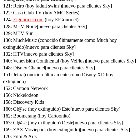
121: Retro (hoy [adult swim])[nuevo para clientes Sky]
122: Casa Club TV (hoy AMC Series)
124:
Elgourmet.com
(hoy ElGourmet)
128: MTV Norte[nuevo para clientes Sky]
129: MTV Sur
130: MuchMusic (conocido últimamente como Much hoy
extinguido)[nuevo para clientes Sky]
132: HTV[nuevo para clientes Sky]
140: Venevisión Continental (hoy VePlus)[nuevo para clientes Sky]
148: Disney Channel[nuevo para cilentes Sky]
151: Jetix (conocido últimamente como Disney XD hoy
extinguido)
152: Cartoon Network
156: Nickelodeon
158: Discovery Kids
160: Cl@se (hoy extinguido) Este[nuevo para clientes Sky]
162: Boomerang (hoy Cartoonito)
163: Cl@se (hoy extinguido) Oeste[nuevo para clientes Sky]
169: ZAZ Moviepark (hoy extinguido)[nuevo para clientes Sky]
170: Film & Arts