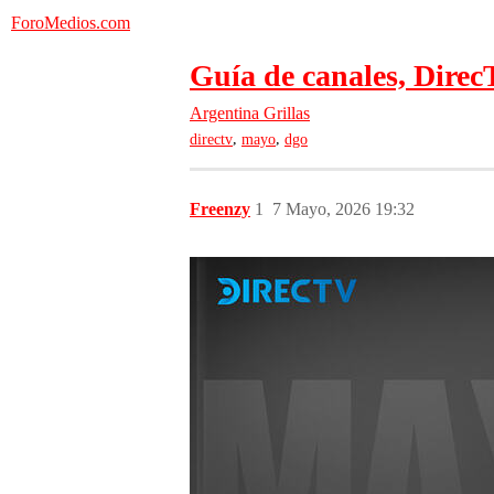
ForoMedios.com
Guía de canales, Dire
Argentina
Grillas
,
,
directv
mayo
dgo
Freenzy
1
7 Mayo, 2026 19:32