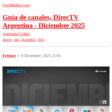
ForoMedios.com
Guía de canales, DirecTV
Argentina - Diciembre 2025
Argentina
Grillas
,
,
,
directv
dgo
diciembre
2025
Freenzy
1
8 Diciembre, 2025 21:03