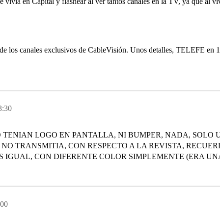
e vivía en Capital y flashear al ver tantos canales en la TV, ya que al 
te de los canales exclusivos de CableVisión. Unos detalles, TELEFE en
3:30
 TENIAN LOGO EN PANTALLA, NI BUMPER, NADA, SOLO
NO TRANSMITIA, CON RESPECTO A LA REVISTA, RECUER
 IGUAL, CON DIFERENTE COLOR SIMPLEMENTE (ERA UNA
:00