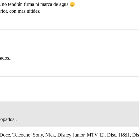
as no tendrán firma ni marca de agua
rior, con mas nitidez
ados..
copados..
l Doce, Teleocho, Sony, Nick, Disney Junior, MTV, E!, Disc. H&H, Di