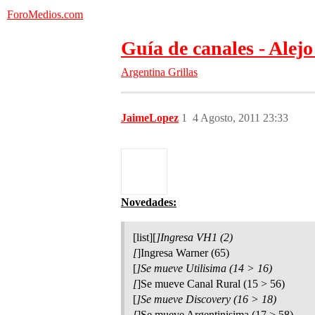
ForoMedios.com
Guía de canales - Alej
Argentina
Grillas
JaimeLopez
1
4 Agosto, 2011 23:33
Novedades:
[list][
]Ingresa VH1 (2)
[
]Ingresa Warner (65)
[
]Se mueve Utilisima (14 > 16)
[
]Se mueve Canal Rural (15 > 56)
[
]Se mueve Discovery (16 > 18)
[
]Se mueve Argentinisima (17 > 58)