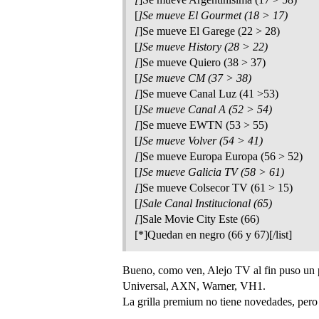
[
]Se mueve El Gourmet (18 > 17)
[
]Se mueve El Garege (22 > 28)
[
]Se mueve History (28 > 22)
[
]Se mueve Quiero (38 > 37)
[
]Se mueve CM (37 > 38)
[
]Se mueve Canal Luz (41 >53)
[
]Se mueve Canal A (52 > 54)
[
]Se mueve EWTN (53 > 55)
[
]Se mueve Volver (54 > 41)
[
]Se mueve Europa Europa (56 > 52)
[
]Se mueve Galicia TV (58 > 61)
[
]Se mueve Colsecor TV (61 > 15)
[
]Sale Canal Institucional (65)
[
]Sale Movie City Este (66)
[*]Quedan en negro (66 y 67)[/list]
Bueno, como ven, Alejo TV al fin puso un p
Universal, AXN, Warner, VH1.
La grilla premium no tiene novedades, pero s