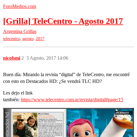
ForoMedios.com
[Grilla] TeleCentro - Agosto 2017
Argentina
Grillas
,
,
telecentro
agosto
2017
nicofsmi
2
3 Agosto, 2017 14:06
Buen día. Mirando la revista “digital” de TeleCentro, me encontré
con esto en Destacados HD: ¿Se vendrá TLC HD?
Les dejo el link
también:
https://www.telecentro.com.ar/revista/digital#page/15