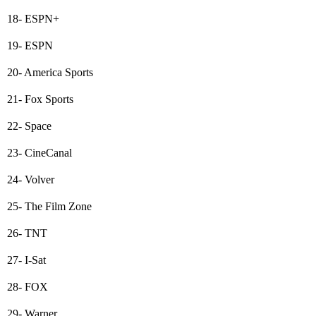
18- ESPN+
19- ESPN
20- America Sports
21- Fox Sports
22- Space
23- CineCanal
24- Volver
25- The Film Zone
26- TNT
27- I-Sat
28- FOX
29- Warner