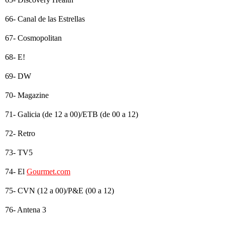
66- Canal de las Estrellas
67- Cosmopolitan
68- E!
69- DW
70- Magazine
71- Galicia (de 12 a 00)/ETB (de 00 a 12)
72- Retro
73- TV5
74- El
Gourmet.com
75- CVN (12 a 00)/P&E (00 a 12)
76- Antena 3