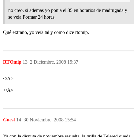
no creo, si ademas yo ponia el 35 en horarios de madrugada y
se veia Formar 24 horas.
Qué extraño, yo veía tal y como dice rtomip.
RTOmip
13
2 Diciembre, 2008 15:37
</A>
</A>
Guest
14
30 Noviembre, 2008 15:54
Ya con la disputa de noviembre resuelta, la grilla de Telered queda