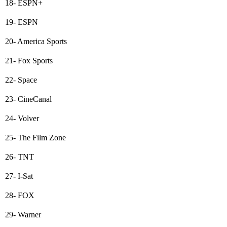
18- ESPN+
19- ESPN
20- America Sports
21- Fox Sports
22- Space
23- CineCanal
24- Volver
25- The Film Zone
26- TNT
27- I-Sat
28- FOX
29- Warner