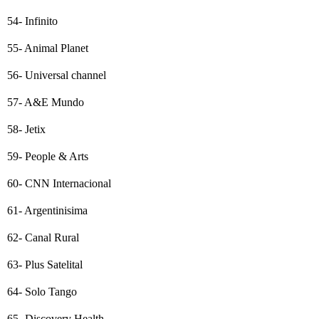
54- Infinito
55- Animal Planet
56- Universal channel
57- A&E Mundo
58- Jetix
59- People & Arts
60- CNN Internacional
61- Argentinisima
62- Canal Rural
63- Plus Satelital
64- Solo Tango
65- Discovery Health