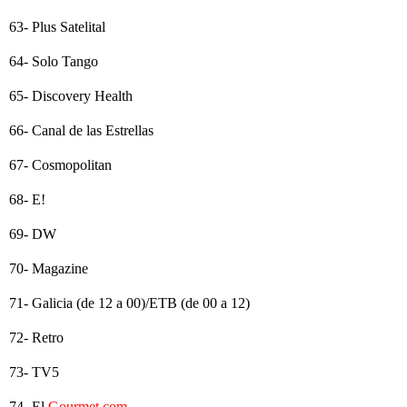
63- Plus Satelital
64- Solo Tango
65- Discovery Health
66- Canal de las Estrellas
67- Cosmopolitan
68- E!
69- DW
70- Magazine
71- Galicia (de 12 a 00)/ETB (de 00 a 12)
72- Retro
73- TV5
74- El
Gourmet.com