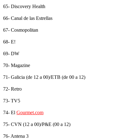
65- Discovery Health
66- Canal de las Estrellas
67- Cosmopolitan
68- E!
69- DW
70- Magazine
71- Galicia (de 12 a 00)/ETB (de 00 a 12)
72- Retro
73- TV5
74- El
Gourmet.com
75- CVN (12 a 00)/P&E (00 a 12)
76- Antena 3