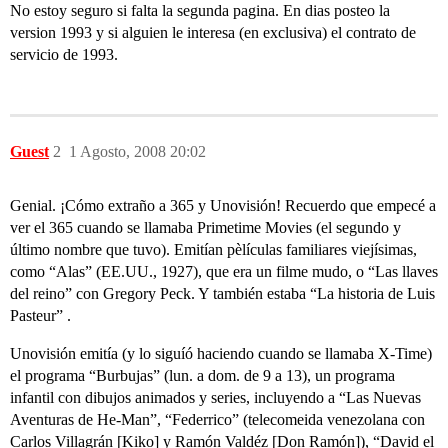
No estoy seguro si falta la segunda pagina. En dias posteo la
version 1993 y si alguien le interesa (en exclusiva) el contrato de
servicio de 1993.
Guest
2
1 Agosto, 2008 20:02
Genial. ¡Cómo extraño a 365 y Unovisión! Recuerdo que empecé a
ver el 365 cuando se llamaba Primetime Movies (el segundo y
último nombre que tuvo). Emitían pèlículas familiares viejísimas,
como “Alas” (EE.UU., 1927), que era un filme mudo, o “Las llaves
del reino” con Gregory Peck. Y también estaba “La historia de Luis
Pasteur” .
Unovisión emitía (y lo siguíó haciendo cuando se llamaba X-Time)
el programa “Burbujas” (lun. a dom. de 9 a 13), un programa
infantil con dibujos animados y series, incluyendo a “Las Nuevas
Aventuras de He-Man”, “Federrico” (telecomeida venezolana con
Carlos Villagrán [Kiko] y Ramón Valdéz [Don Ramón]), “David el