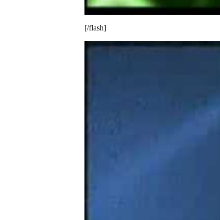
[/flash]