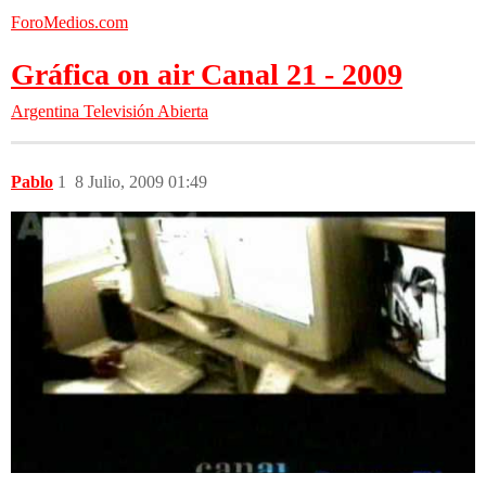
ForoMedios.com
Gráfica on air Canal 21 - 2009
Argentina
Televisión Abierta
Pablo
1
8 Julio, 2009 01:49