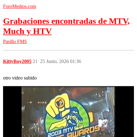
ForoMedios.com
Grabaciones encontradas de MTV,
Much y HTV
Pasillo FMS
KittyBoy2005
21
25 Junio, 2026 01:36
otro video subido