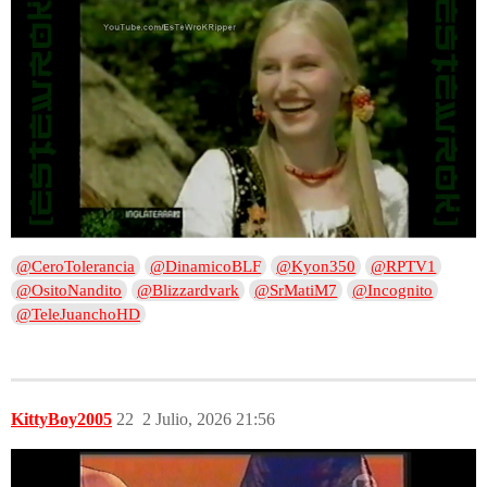
@CeroTolerancia
@DinamicoBLF
@Kyon350
@RPTV1
@OsitoNandito
@Blizzardvark
@SrMatiM7
@Incognito
@TeleJuanchoHD
KittyBoy2005
22
2 Julio, 2026 21:56