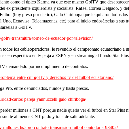
 siento como el tipico Karma ya que este mismo GolTV que desaparecer
del ex-presidente izquierdista y socialista, Rafael Correa Delgado, y d
Futbol (hoy preso por cierto), Galo Chiriboga que le quitaron todos l
l Uno, Ecuavisa, Teleamazonas, etc) para al inicio endosárselas a sus tr
sarselas a GolTV.
goltv-transmitira-torneo-de-ecuador-por-television/
n todos los cableoperadores, le revendio el campeonato ecuatoriano a una
as en especifico en tv paga a ESPN y en streaming al finado Star Plus
olTV demandado por incumplimiento de contratos.
-problema-entre-cnt-gol-tv-y-derechos-tv-del-futbol-ecuatoriano/
ga Pro, entre denunciados, huidos y hasta presos.
ridad/carlos-pareja-yannuzzelli-galo-chiriboga/
perder millones a CNT porque nadie queria ver el futbol en Star Plus n
suerte al menos CNT pudo y trata de salir adelante.
y-millones-ligapro-contrato-transmision-futbol-contraloria-98402/