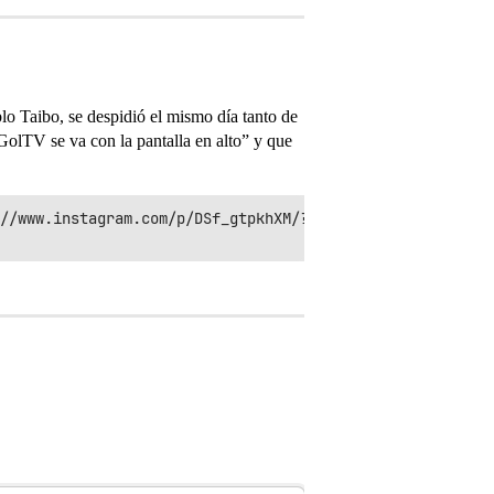
lo Taibo, se despidió el mismo día tanto de
olTV se va con la pantalla en alto” y que
//www.instagram.com/p/DSf_gtpkhXM/?utm_source=ig_embed&a