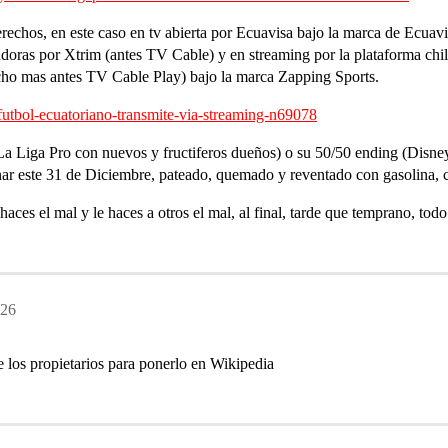
echos, en este caso en tv abierta por Ecuavisa bajo la marca de Ecuav
oras por Xtrim (antes TV Cable) y en streaming por la plataforma chi
ho mas antes TV Cable Play) bajo la marca Zapping Sports.
futbol-ecuatoriano-transmite-via-streaming-n69078
a Liga Pro con nuevos y fructiferos dueños) o su 50/50 ending (Disney,
r este 31 de Diciembre, pateado, quemado y reventado con gasolina, ca
aces el mal y le haces a otros el mal, al final, tarde que temprano, todo 
:26
 los propietarios para ponerlo en Wikipedia