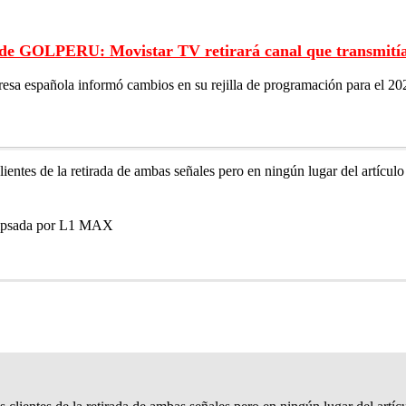
 de GOLPERU: Movistar TV retirará canal que transmitía l
esa española informó cambios en su rejilla de programación para el 202
ntes de la retirada de ambas señales pero en ningún lugar del artículo h
clipsada por L1 MAX