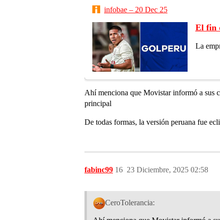
infobae – 20 Dec 25
El fin
La empr
Ahí menciona que Movistar informó a sus clie
principal
De todas formas, la versión peruana fue e
fabinc99
16
23 Diciembre, 2025 02:58
CeroTolerancia: