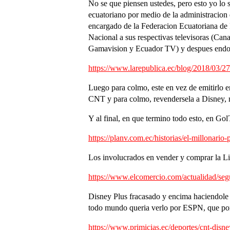
No se que piensen ustedes, pero esto yo lo
ecuatoriano por medio de la administracion 
encargado de la Federacion Ecuatoriana de 
Nacional a sus respectivas televisoras (Cana
Gamavision y Ecuador TV) y despues endo
https://www.larepublica.ec/blog/2018/03/27/
Luego para colmo, este en vez de emitirlo e
CNT y para colmo, revendersela a Disney, m
Y al final, en que termino todo esto, en G
https://planv.com.ec/historias/el-millonario
Los involucrados en vender y comprar la Li
https://www.elcomercio.com/actualidad/segu
Disney Plus fracasado y encima haciendole 
todo mundo queria verlo por ESPN, que por 
https://www.primicias.ec/deportes/cnt-disne