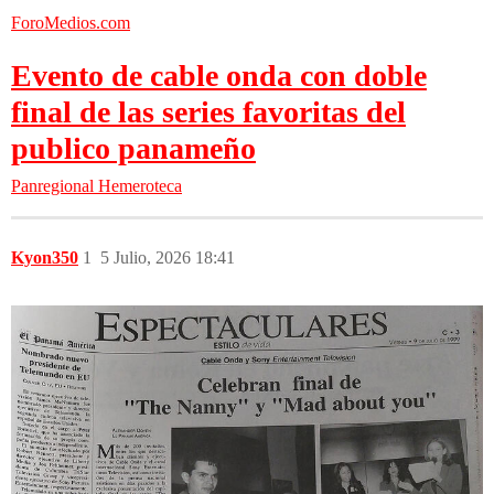
ForoMedios.com
Evento de cable onda con doble
final de las series favoritas del
publico panameño
Panregional
Hemeroteca
Kyon350
1
5 Julio, 2026 18:41